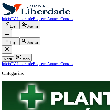
Início
TV Liberdade
Enquetes
Anuncie
Contato
Login
Assinar
Login
Assinar
Menu
Rádio
Início
TV Liberdade
Enquetes
Anuncie
Contato
Categorias